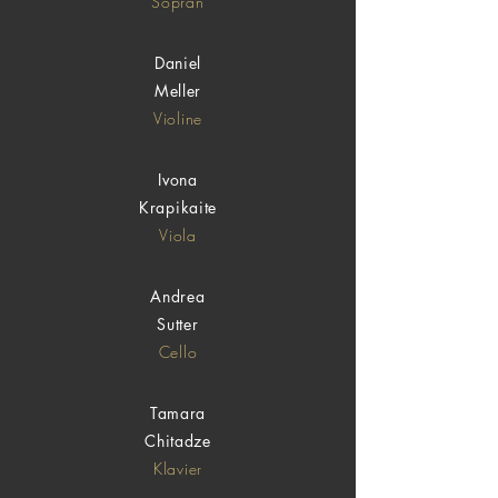
Sopran
Daniel
Meller
Violine
Ivona
Krapikaite
Viola
Andrea
Sutter
Cello
Tamara
Chitadze
Klavier