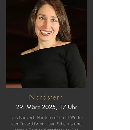
Nordstern
29. März 2025, 17 Uhr
Das Konzert „Nordstern“ stellt Werke
von Edvard Grieg, Jean Sibelius und
Agathe Backer-Grøndahl vor. Das