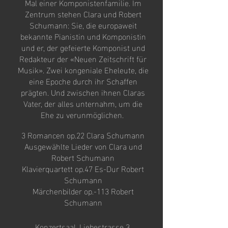
Mal einer Komponistenfamilie. Im
Zentrum stehen Clara und Robert
Schumann: Sie, die europaweit
bekannte Pianistin und Komponistin
und er, der gefeierte Komponist und
Redakteur der «Neuen Zeitschrift für
Musik». Zwei kongeniale Eheleute, die
eine Epoche durch ihr Schaffen
prägten. Und zwischen ihnen Claras
Vater, der alles unternahm, um die
Ehe zu verunmöglichen.
3 Romancen op.22 Clara Schumann
Ausgewählte Lieder von Clara und
Robert Schumann
Klavierquartett op.47 Es-Dur Robert
Schumann
Märchenbilder op.-113 Robert
Schumann
Konzertsaal, Liebestrasse 3,