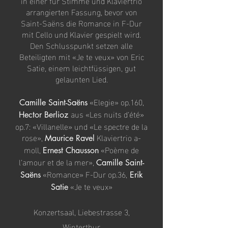
in einer für Stimme und Klaviertrio
arrangierten Fassung, bevor von
Saint-Saëns die Romance in F-Dur
mit Cello und Klavier gespielt wird.
Den Schlusspunkt setzen alle
Beteiligten mit «Je te veux» von Eric
Satie, einem leichtfüssigen, gut
gelaunten Lied.
«Elegie» op.160,
Camille Saint-Saëns
aus «Les nuits d‘été»
Hector Berlioz
op.7: «Villanelle» und «Le spectre de la
rose»,
Klaviertrio a-
Maurice Ravel
moll,
«Poème de
Ernest Chausson
l‘amour et de la mer»,
Camille Saint-
«Romance» F-Dur op.36,
Saëns
Erik
«Je te veux»
Satie
Konzertsaal, Liebestrasse 3,
Winterthur