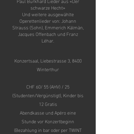
Paul Burkhard Lieder aus «Der
schwarze Hecht»
Und weitere ausgewählte
Operettenlieder von: Johann
Strauss (Sohn), Emmerich Kàlmàn,
Jacques Offenbach und Franz
Léhar.
Konzertsaal, Liebestrasse 3, 8400
Winterthur
CHF 60/ 55 (AHV) / 25
(Studenten/Vergünstigt), Kinder bis
12 Gratis
Abendkasse und Apéro eine
Stunde vor Konzertbeginn
(Bezahlung in bar oder per TWINT