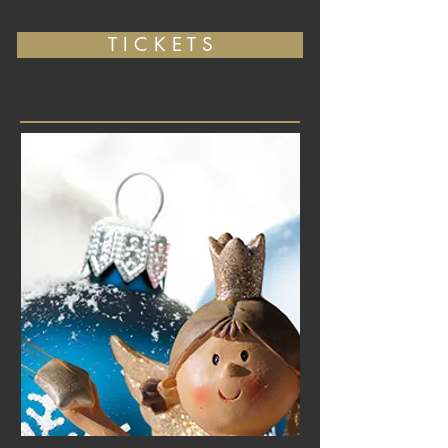
T I C K E T S