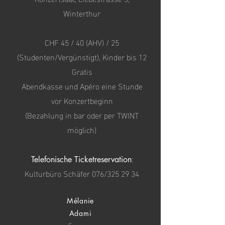
Winterthur
CHF 45 / 40 (AHV) / 25
(Studenten/Vergünstigt), Kinder bis 12
Gratis
Abendkasse und Apéro eine Stunde
vor Konzertbeginn
(Bezahlung in bar oder per TWINT
möglich)
:
Telefonische Ticketreservation
Kulturbüro Schäfer 076/325 29 34
Mélanie
Adami