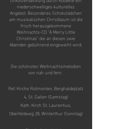
niederschwelliges kulturelles
Angebot. Besonderes Schokolädchen
am musikalischen Christbaum ist die
frisch herausgekommene
Weihnachts-CD "A Merry Little
Christmas" die an diesen zwei
Abenden gebührend eingeweiht wird.
Die schönsten Weihnachtsmelodien
von nah und fern.
Ref. Kirche Rotmonten, Berghaldeplatz
4, St. Gallen (Samstag)
Kath. Kirch St. Laurentius,
Oberfeldweg 28, Winterthur (Sonntag)