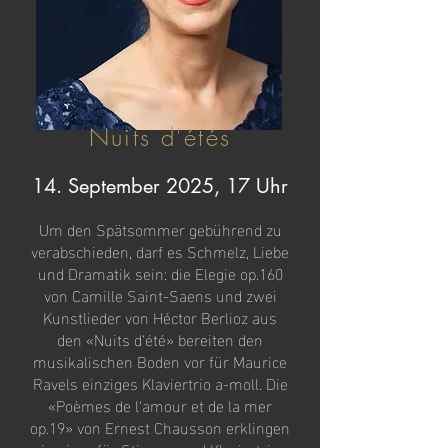
Nuits d'étés
14. September 2025, 17 Uhr
Um den Spätsommer gebührend zu
verabschieden, darf es Schmelz, Liebe
und Dramatik sein: die Elegie op.160
von Camille Saint-Saens und zwei
Kunstlieder von Héctor Berlioz aus
den «Nuits d‘été» bereiten den
musikalischen Boden vor für Maurice
Ravels einziges Klaviertrio a-moll. Die
«Poèmes de l‘amour et de la mer
op.19» von Ernest Chausson erklingen