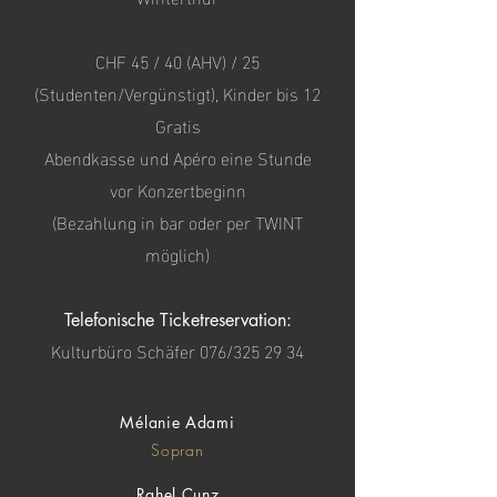
CHF 45 / 40 (AHV) / 25
(Studenten/Vergünstigt), Kinder bis 12
Gratis
Abendkasse und Apéro eine Stunde
vor Konzertbeginn
(Bezahlung in bar oder per TWINT
möglich)
Telefonische Ticketreservation:
Kulturbüro Schäfer 076/325 29 34
Mélanie Adami
Sopran
Rahel Cunz