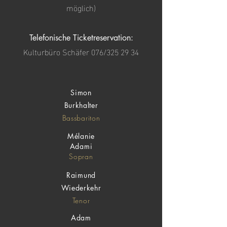
möglich)
Telefonische Ticketreservation:
Kulturbüro Schäfer 076/325 29 34
Simon
Burkhalter
Bassbariton
Mélanie
Adami
Sopran
Raimund
Wiederkehr
Tenor
Adam