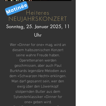
Matinée
Heiteres
NEUJAHRSKONZERT
Sonntag, 25. Januar 2025, 11
Uhr
Wer «Dinner for one» mag, wird an
diesem halbszenischen Konzert
seine wahre Freude haben.
Operettenarien werden
geschmissen, aber auch Paul
Burkhards legendäre Melodien aus
dem «Schwarzen Hecht» erklingen.
Man darf gepsannt sein, wer den
ewig über den Löwenkopf
stolpernden Butler aus dem
Sylvesterklassiker «Dinner for
one» geben wird.