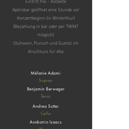
Eintritt frei - Kollekte
Apérobar geöffnet eine Stunde vor
Konzertbeginn (in Winterthur)
(Bezahlung in bar oder per TWINT
möglich)
Glühwein, Punsch und Guetzli im
Anschluss für Alle
Mélanie Adami
Sopran
Benjamin Berweger
Tenor
Andrea Sutter
Cello
Annkatrin Isaacs