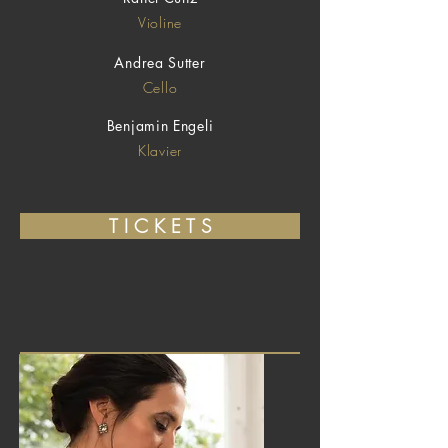
Violine
Andrea Sutter
Cello
Benjamin Engeli
Klavier
T I C K E T S