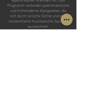
Programm verbindet spätromantische
und frühmoderne Klangwelten, die
sich durch lyrische Dichte und eine
konzentrierte musikalische Sprache
auszeichnen.
Im Zentrum steht Griegs Cellosonate
a-Moll op. 36, eines seiner
bedeutenden Kammermusikwerke, in
dem Cello und Klavier gleichberechtigt
miteinander agieren.
Eine Auswahl von Liedern von Agathe
Backer-Grøndahl, Jean Sibelius und
Edvard Grieg ergänzen das Konzert
zeichnen eine nordischen Klangwelt.
Diese Werke stehen für eine
differenzierte Textbehandlung und
eine zurückhaltende, klare
Tonsprache. Backer-Grøndahl, zu
ihrer Zeit eine europaweit geschätzte