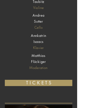
Taubitz
Violine
Andrea
Sutter
Cello
Annkatrin
Isaacs
Klavier
Matthias
Flückiger
Moderation
T I C K E T S