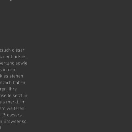
esuch dieser
k der Cookies
swertung sowie
s in den
okies stehen
ätzlich haben
ren. Ihre
eite setzt in
ats merkt. Im
nem weiteren
et-Browsers
en Browser so
t.