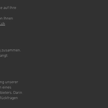
e auf Ihre
on Ihnen
.ch
o
zusammen.
langt:
ung unserer
n eines
ieters. Darin
 Rückfragen