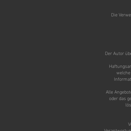
Die Verwe
Der Autor übe
Haftungsan
welche 
Informat
Alle Angebot
oder das g
lö
V
Verantwortung