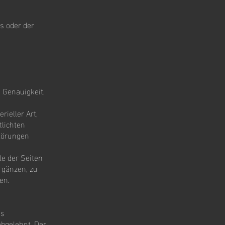
s oder der
, Genauigkeit,
ieller Art,
tlichten
törungen
le der Seiten
rgänzen, zu
en.
es
bgelehnt. Der