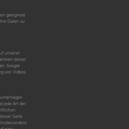
fen geeignete
hre Daten zu
auf unserer
ktiken dieser
en, Google
ng von Videos
 unterliegen
d jede Art der
ftlichen
dieser Seite
. Insbesondere
uf eine