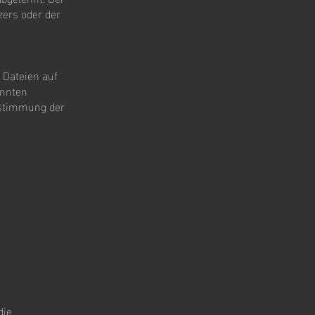
zers oder der
 Dateien auf
annten
Zustimmung der
die