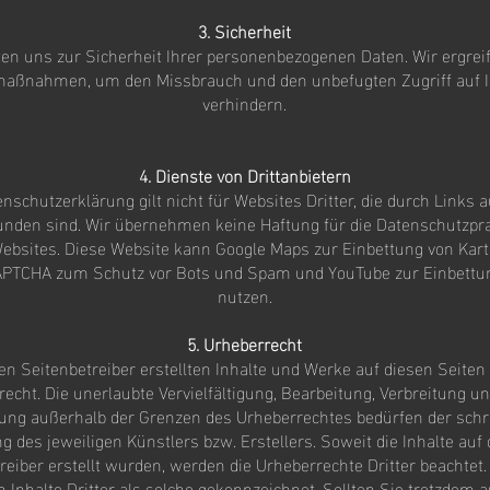
3. Sicherheit
hten uns zur Sicherheit Ihrer personenbezogenen Daten. Wir ergrei
maßnahmen, um den Missbrauch und den unbefugten Zugriff auf I
verhindern.
4. Dienste von Drittanbietern
nschutzerklärung gilt nicht für Websites Dritter, die durch Links 
unden sind. Wir übernehmen keine Haftung für die Datenschutzpra
ebsites. Diese Website kann Google Maps zur Einbettung von Kart
CAPTCHA zum Schutz vor Bots und Spam und YouTube zur Einbettu
nutzen.
5. Urheberrecht
en Seitenbetreiber erstellten Inhalte und Werke auf diesen Seiten
cht. Die unerlaubte Vervielfältigung, Bearbeitung, Verbreitung un
ung außerhalb der Grenzen des Urheberrechtes bedürfen der schri
des jeweiligen Künstlers bzw. Erstellers. Soweit die Inhalte auf 
reiber erstellt wurden, werden die Urheberrechte Dritter beachtet
 Inhalte Dritter als solche gekennzeichnet. Sollten Sie trotzdem a