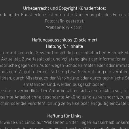
Urheberrecht und Copyright Künstlerfotos:
ndung der Künstlerfotos ist nur unter Quellenangabe des Fotograf
Fotografin gestattet.
Webseite: wix.com
Haftungsausschluss (Disclaimer)
Haftung für Inhalte
rnimmt keinerlei Gewähr hinsichtlich der inhaltlichen Richtigkeit
Aktualität, Zuverlässigkeit und Vollständigkeit der Informationen.
sprüche gegen den Autor wegen Schäden materieller oder immater
aus dem Zugriff oder der Nutzung bzw. Nichtnutzung der veröffen
ionen, durch Missbrauch der Verbindung oder durch technische S
entstanden sind, werden ausgeschlossen.
e sind unverbindlich. Der Autor behält es sich ausdrücklich vor, Tei
esamte Angebot ohne gesonderte Ankündigung zu verändern, zu e
schen oder die Veröffentlichung zeitweise oder endgültig einzustell
Haftung für Links
erweise und Links auf Webseiten Dritter liegen ausserhalb unser
sbereichs Es wird jegliche Verantwortung für solche Webseiten a