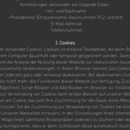
Anmeldungen verwenden wir folgende Daten:
- Vor- und Nachname
- Postadresse (Strassenname, Hausnummer, PLZ und Ort)
- E-Mail-Adresse
- Telefonnummer
2. Cookies
te verwendet Cookies. Cookies sind kleine Textdateien, die beim B
hrem Computer dauerhaft oder temporär gespeichert werden. Zwec
ere die Analyse der Nutzung dieser Website zur statistischen Au
tinuierliche Verbesserungen. In Ihrem Browser können Sie Cookie
en jederzeit ganz oder teilweise deaktivieren. Bei deaktivierten Co
alls nicht mehr alle Funktionen dieser Website zur Verfügung. Zus
Möglichkeit Script-Blocker und Add-Blocker im Browser zu installie
ur Verwendung von Cookies beim ersten Besuch auf unserer Webs
r ein Cookie, das sich Ihre Zustimmung für die Dauer eines Mon
üssten Sie die Zustimmung zur Verwendung von Cookies bei ei
 unseren Webseiten erneuern. In den Einstellungen Ihres Intern
e Möglichkeit sämtliche Browserdaten jederzeit zu löschen oder d
u konfigurieren, dass er beim Schliessen diese automatisch lösch