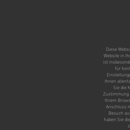
Diese Websi
Website in I
ist insbesond
für kon
Einstellung
Ihnen allenf
Sie die 
Zustimmung z
Ihrem Browse
Anschluss m
Besuch auf
haben Sie di
z