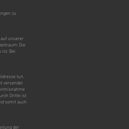
ungen zu
 auf unserer
zeitraum: Die
ist. Bei
ldresse tun.
et versendet
enntnisnahme
rch Dritte ist
und somit auch
eitung der