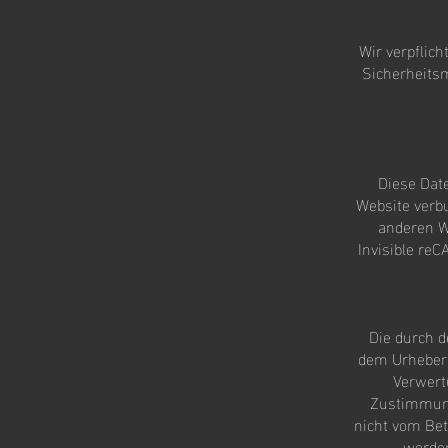
Wir verpflic
Sicherheits
Diese Date
Website verb
anderen W
Invisible re
Die durch d
dem Urheberre
Verwert
Zustimmung 
nicht vom Bet
werden