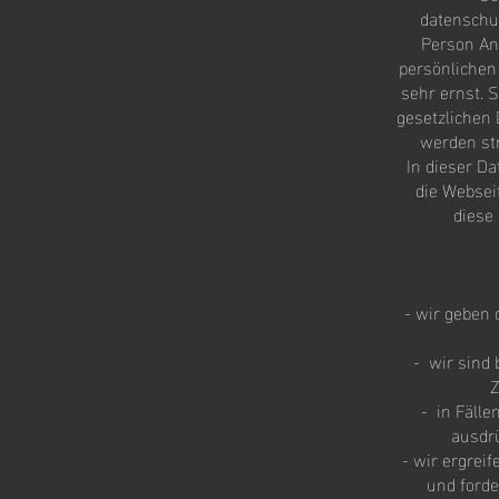
datenschu
Person An
persönlichen
sehr ernst. 
gesetzlichen 
werden str
In dieser D
die Websei
diese 
​- wir geben
- wir sind
Z
- in Fälle
ausdr
- wir ergrei
und forde