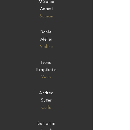
Mélanie
Adami
Sopran
Daniel
Meller
Violine
Ivona
Krapikaite
Viola
Andrea
Sutter
Cello
Benjamin