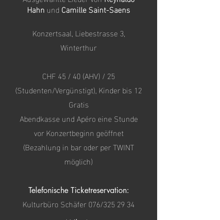
Hahn
und
Camille Saint-Saens
Konzertsaal, Liebestrasse 3,
Winterthur
CHF 45 / 40 (AHV) / 25
(Studenten/Vergünstigt), Kinder bis 12
Gratis
Abendkasse und Apéro eine Stunde
vor Konzertbeginn geöffnet
(Bezahlung in bar oder per TWINT
möglich)
Telefonische Ticketreservation:
Kulturbüro Schäfer 076/325 29 34