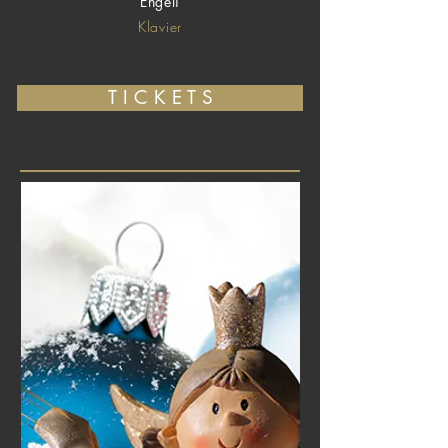
Engeli
Klavier
T I C K E T S