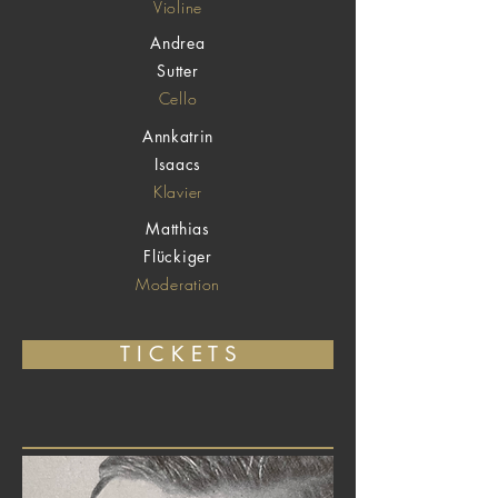
Violine
Andrea
Sutter
Cello
Annkatrin
Isaacs
Klavier
Matthias
Flückiger
Moderation
T I C K E T S