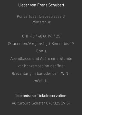
Lieder von Franz Schubert
Konzertsaal, Liebestrasse 3,
Winterthur
CHF 45 / 40 (AHV) / 25
(Studenten/Vergünstigt), Kinder bis 12
Gratis
Abendkasse und Apéro eine Stunde
vor Konzertbeginn geöffnet
(Bezahlung in bar oder per TWINT
möglich)
Telefonische Ticketreservation:
Kulturbüro Schäfer 076/325 29 34