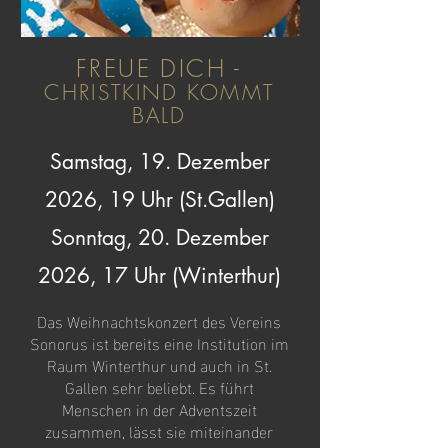
FREUE DICH -
CHRISTKIND KOMMT
BALD
Samstag, 19. Dezember
2026, 19 Uhr (St.Gallen)
Sonntag, 20. Dezember
2026, 17 Uhr (Winterthur)
Das Weihnachtskonzert des Vereins
Sonorus ist bereits eine Institution im
Raum Winterthur und auch in St.
Gallen sehr beliebt. Es führt
Menschen in der Adventszeit
zusammen, lässt sie miteinander