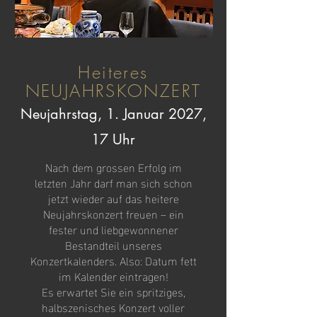
Heiteres
NEUJAHRSKONZERT
Neujahrstag, 1. Januar 2027,
17 Uhr
Nach dem grossen Erfolg im
letzten Jahr darf man sich schon
jetzt wieder auf das heitere
Neujahrskonzert freuen – ein
fester und liebgewonnener
Bestandteil unseres
Konzertkalenders. Also: Datum fett
im Kalender eintragen!
Es erwartet Sie ein spritziges,
halbszenisches Konzert voller