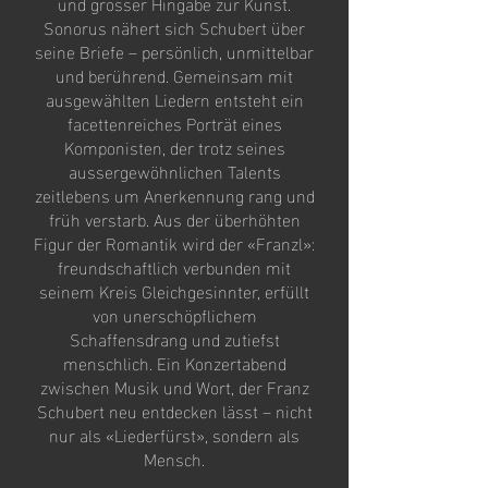
und grosser Hingabe zur Kunst.
Sonorus nähert sich Schubert über
seine Briefe – persönlich, unmittelbar
und berührend. Gemeinsam mit
ausgewählten Liedern entsteht ein
facettenreiches Porträt eines
Komponisten, der trotz seines
aussergewöhnlichen Talents
zeitlebens um Anerkennung rang und
früh verstarb. Aus der überhöhten
Figur der Romantik wird der «Franzl»:
freundschaftlich verbunden mit
seinem Kreis Gleichgesinnter, erfüllt
von unerschöpflichem
Schaffensdrang und zutiefst
menschlich. Ein Konzertabend
zwischen Musik und Wort, der Franz
Schubert neu entdecken lässt – nicht
nur als «Liederfürst», sondern als
Mensch.