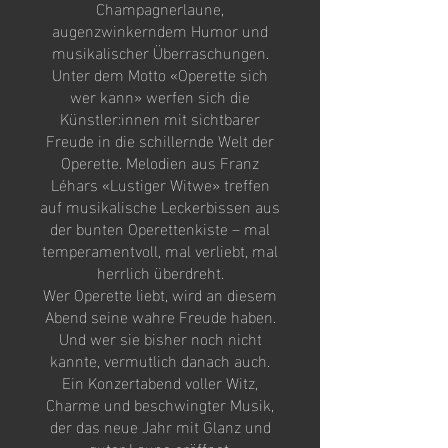
Champagnerlaune,
augenzwinkerndem Humor und
musikalischer Überraschungen.
Unter dem Motto «Operette sich
wer kann» werfen sich die
Künstler:innen mit sichtbarer
Freude in die schillernde Welt der
Operette. Melodien aus Franz
Léhars «Lustiger Witwe» treffen
auf musikalische Leckerbissen aus
der bunten Operettenkiste – mal
temperamentvoll, mal verliebt, mal
herrlich überdreht.
Wer Operette liebt, wird an diesem
Abend seine wahre Freude haben.
Und wer sie bisher noch nicht
kannte, vermutlich danach auch.
Ein Konzertabend voller Witz,
Charme und beschwingter Musik,
der das neue Jahr mit Glanz und
guter Laune eröffnet.