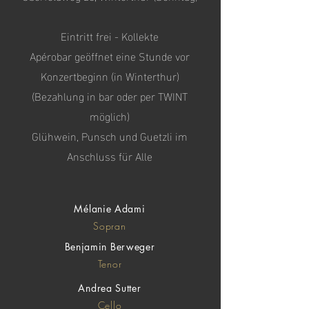
Eintritt frei - Kollekte
Apérobar geöffnet eine Stunde vor
Konzertbeginn (in Winterthur)
(Bezahlung in bar oder per TWINT
möglich)
Glühwein, Punsch und Guetzli im
Anschluss für Alle
Mélanie Adami
Sopran
Benjamin Berweger
Tenor
Andrea Sutter
Cello