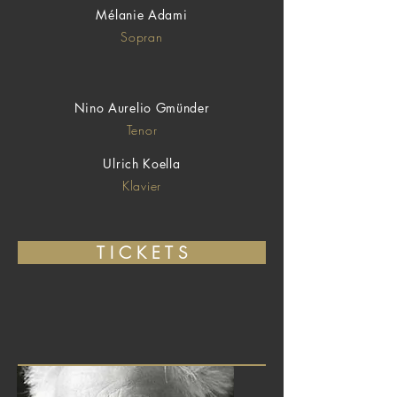
Mélanie Adami
Sopran
Nino Aurelio Gmünder
Tenor
Ulrich Koella
Klavier
T I C K E T S