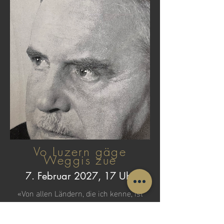
Vo Luzern gäge
Weggis zue
7. Februar 2027, 17 Uhr
«Von allen Ländern, die ich kenne, ist
dies das schönste»: Felix
Mendelssohn Bartholdy war von der