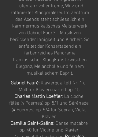
Totentanz voller Ironie, Witz und
raffinierter Klangmalerei. Im Zentrum
des Abends steht schliesslich ein
kammermusikalisches Meisterwerk
von Gabriel Fauré – Musik von
berückender Innigkeit und Klarheit. So
entfaltet der Konzertabend ein
farbenreiches Panorama
französischer Klangkunst zwischen
Eleganz, Melancholie und feinem
musikalischem Esprit.
Gabriel Fauré:
Klavierquartett Nr. 1 c-
Moll für Klavierquartett op. 15
Charles Martin Loeffler
: La cloche
fêlée (4 Poemes) op. 5/1 und Sérénade
(4 Poemes) op. 5/4 für Sopran, Viola,
Klavier
Camille Saint-Saëns
: Danse macabre
op. 40 für Violine und Klavier
Ausgewählte Lieder von
Reynaldo