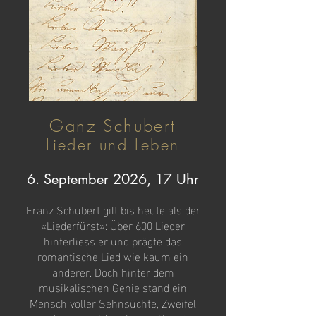
Ganz Schubert
Lieder und Leben
6. September 2026, 17 Uhr
Franz Schubert gilt bis heute als der
«Liederfürst»: Über 600 Lieder
hinterliess er und prägte das
romantische Lied wie kaum ein
anderer. Doch hinter dem
musikalischen Genie stand ein
Mensch voller Sehnsüchte, Zweifel