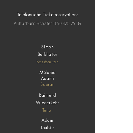
Telefonische Ticketreservation:
Kulturbüro Schäfer 076/325 29 34
Simon
Burkhalter
Bassbariton
Mélanie
Adami
Sopran
Raimund
Wiederkehr
Tenor
Adam
Taubitz