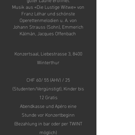
Musik aus «Die Lustige Witwe» von
Franz Léhar und schönste
Operettenmelodien u. A. von
Johann Strauss (Sohn), Emmerich
Kàlmàn, Jacques Offenbach
Konzertsaal, Liebestrasse 3, 8400
Winterthur
CHF 60/ 55 (AHV) / 25
(Studenten/Vergünstigt), Kinder bis
12 Gratis
Abendkasse und Apéro eine
Stunde vor Konzertbeginn
(Bezahlung in bar oder per TWINT
möglich)