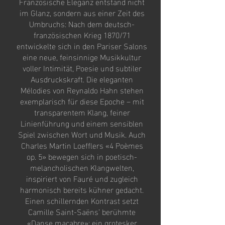
Französische Eleganz entstand nicht
im Glanz, sondern aus einer Zeit des
Umbruchs: Nach dem deutsch-
französischen Krieg 1870/71
entwickelte sich in den Pariser Salons
eine neue, feinsinnige Musikkultur
voller Intimität, Poesie und subtiler
Ausdruckskraft. Die eleganten
Mélodies von Reynaldo Hahn stehen
exemplarisch für diese Epoche – mit
transparentem Klang, feiner
Linienführung und einem sensiblen
Spiel zwischen Wort und Musik. Auch
Charles Martin Loefflers «4 Poèmes
op. 5» bewegen sich in poetisch-
melancholischen Klangwelten,
inspiriert von Fauré und zugleich
harmonisch bereits kühner gedacht.
Einen schillernden Kontrast setzt
Camille Saint-Saëns’ berühmte
«Danse macabre»: ein grotesker