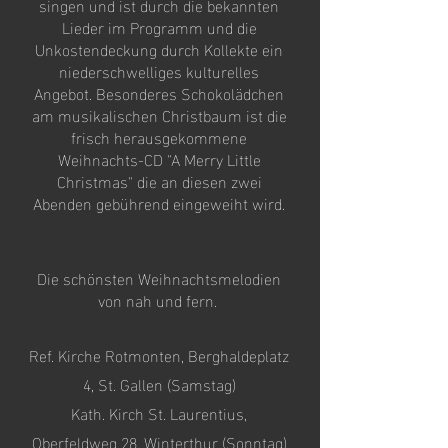
singen und ist durch die bekannten
Lieder im Programm und die
Unkostendeckung durch Kollekte ein
niederschwelliges kulturelles
Angebot. Besonderes Schokolädchen
am musikalischen Christbaum ist die
frisch herausgekommene
Weihnachts-CD "A Merry Little
Christmas" die an diesen zwei
Abenden gebührend eingeweiht wird.
Die schönsten Weihnachtsmelodien
von nah und fern.
Ref. Kirche Rotmonten, Berghaldeplatz
4, St. Gallen (Samstag)
Kath. Kirch St. Laurentius,
Oberfeldweg 28, Winterthur (Sonntag)