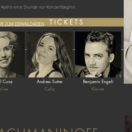
Apéro eine Stunde vor Konzertbeginn
T I C K E T S
R ZUM DOWNLOADEN
l Cunz
Andrea Sutter
Benjamin Engeli
oline
Cello
Klavier