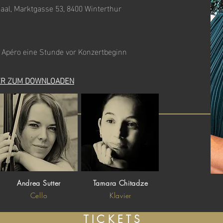
aal, Marktgasse 53, 8400 Winterthur
Apéro eine Stunde vor Konzertbeginn
R ZUM DOWNLOADEN
Andrea Sutter
Tamara Chitadze
Cello
Klavier
T I C K E T S