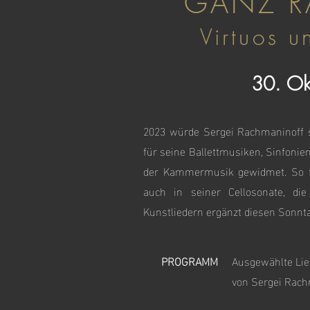
GANZ 
Virtuos u
30. O
2023 würde Sergei Rachmaninoff se
für seine Ballettmusiken, Sinfonie
der Kammermusik gewidmet. So fi
auch in seiner Cellosonate, d
Kunstliedern ergänzt diesen Sonnt
PROGRAMM
Ausgewählte Lied
von Sergei Rach