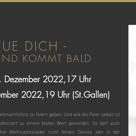
EUE DICH -
KIND KOMMT BALD
. Dezember 2022,17 Uhr
ember 2022,19 Uhr (St.Gallen)
ihnachtsfest zu feiern geben. Und wie die Feier selbst ist
sKonzert zu einem festen Wert geworden. So darf auch
her Weihnachtslieder nicht fehlen. Dieses Jahr in der