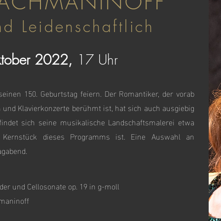
RACHMANINOFF
nd Leidenschaftlich
ktober 2022,
17 Uhr
inen 150. Geburtstag feiern. Der Romantiker, der vorab
n und Klavierkonzerte berühmt ist, hat sich auch ausgiebig
ndet sich seine musikalische Landschaftsmalerei etwa
ie Kernstück dieses Programms ist. Eine Auswahl an
agabend.
er und Cellosonate op. 19 in g-moll
maninoff